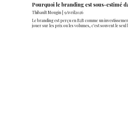
Pourquoi le branding est sous-estimé d
Thibault Mougin
⎪
9
Avril
2026
Le branding est perçu en B2B comme un investissement d
jouer sur les prix ou les volumes, c'est souvent le seu
Article