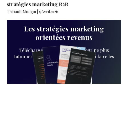
stratégies marketing B2B
Thibault Mougin
⎪
9
Avril
2026
Les stratégies marketing
orientées revenus
Téléchargez le guide complet pour ne plus
tatonner dans votre marketing et enfin faire les
bons choix.
JE TÉLÉCHARGE