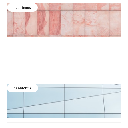
Content marketing
5
contenus
Produire des contenus qui attirent les bons prospects,
créent de la confiance et donnent envie de travailler avec
vous, sans dépendre de l'algorithme du moment
Voir les contenus >
Branding
2
contenus
Construire une marque forte en B2B : l'actif le plus sous-
estimé pour créer de la préférence, de la reconnaissance
et réduire son coût d'acquisition.
Voir les contenus >