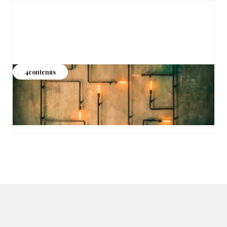
Demand gen
4
contenus
Générer une demande qualifiée, durable et prévisible,
sans confondre volume de leads et vraie croissance
commerciale.
Voir les contenus >