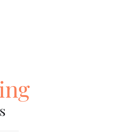
ing
s